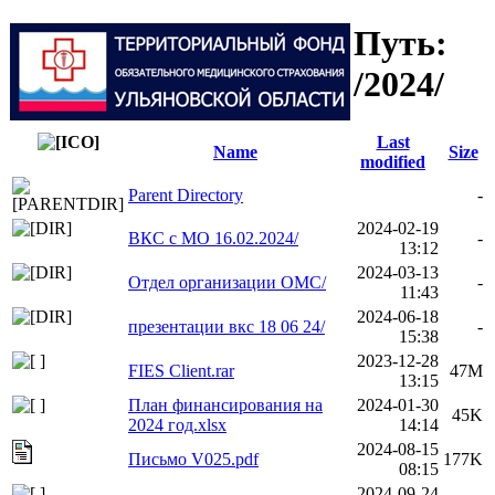
Путь:
/2024/
Last
Name
Size
modified
Parent Directory
-
2024-02-19
ВКС с МО 16.02.2024/
-
13:12
2024-03-13
Отдел организации ОМС/
-
11:43
2024-06-18
презентации вкс 18 06 24/
-
15:38
2023-12-28
FIES Client.rar
47M
13:15
План финансирования на
2024-01-30
45K
2024 год.xlsx
14:14
2024-08-15
Письмо V025.pdf
177K
08:15
2024-09-24