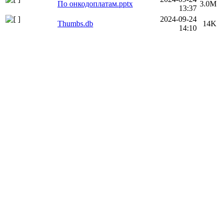
По онкодоплатам.pptx
3.0M
13:37
2024-09-24
Thumbs.db
14K
14:10