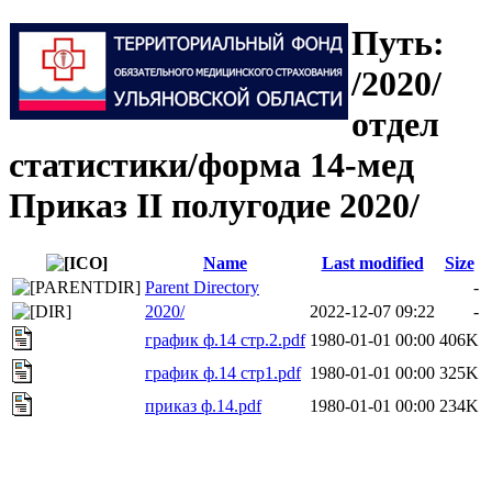
Путь:
/2020/
отдел
статистики/форма 14-мед
Приказ II полугодие 2020/
Name
Last modified
Size
Parent Directory
-
2020/
2022-12-07 09:22
-
график ф.14 стр.2.pdf
1980-01-01 00:00
406K
график ф.14 стр1.pdf
1980-01-01 00:00
325K
приказ ф.14.pdf
1980-01-01 00:00
234K