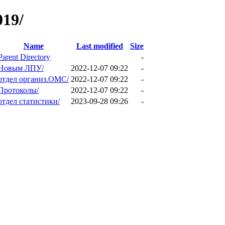
019/
Name
Last modified
Size
Parent Directory
-
Новым ЛПУ/
2022-12-07 09:22
-
отдел организ.ОМС/
2022-12-07 09:22
-
Протоколы/
2022-12-07 09:22
-
отдел статистики/
2023-09-28 09:26
-